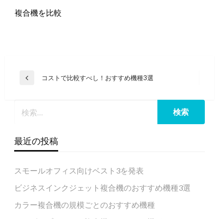
複合機を比較
投
コストで比較すべし！おすすめ機種3選
過
稿
去
の
ナ
投
ビ
稿
ゲ
へ
最近の投稿
ー
シ
スモールオフィス向けベスト3を発表
ョ
ン
ビジネスインクジェット複合機のおすすめ機種3選
カラー複合機の規模ごとのおすすめ機種