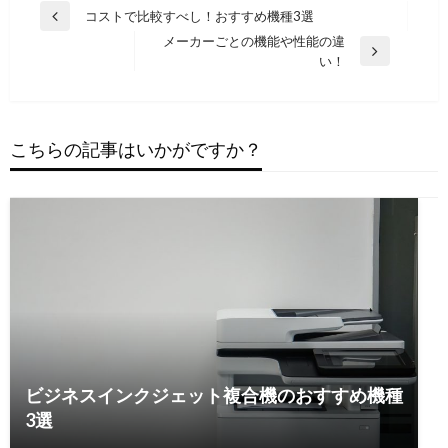
投
コストで比較すべし！おすすめ機種3選
過
稿
メーカーごとの機能や性能の違
去
次
い！
の
ナ
の
投
ビ
投
稿
稿
ゲ
へ
へ
こちらの記事はいかがですか？
ー
シ
ョ
ン
ビジネスインクジェット複合機のおすすめ機種
3選