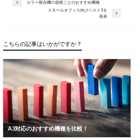
投
カラー複合機の規模ごとのおすすめ機種
過
稿
スモールオフィス向けベスト3を
去
次
発表
の
ナ
の
投
ビ
投
稿
稿
ゲ
へ
へ
こちらの記事はいかがですか？
ー
シ
ョ
ン
A3対応のおすすめ機種を比較！