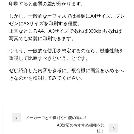
印刷すると画質の差が分かります。
しかし、一般的なオフィスでは書類にA4サイズ、プレ
ゼンにA3サイズを印刷する程度。
正直なところA4、A3サイズであれば300dpiもあれば
写真でも綺麗に印刷できます。
つまり、一般的な使用を想定するのなら、機能性能を
重視して比較すべきということです。
ぜひ紹介した内容を参考に、複合機に画質を求めるべ
きなのかを検討してみてください。
投
メーカーごとの機能や性能の違い！
過
稿
A3対応のおすすめ機種を比
去
次
較！
の
ナ