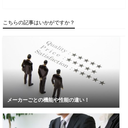
の
投
ビ
投
稿
稿
ゲ
へ
へ
こちらの記事はいかがですか？
ー
シ
ョ
ン
メーカーごとの機能や性能の違い！